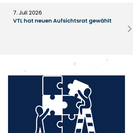
7. Juli 2026
6
VTL hat neuen Aufsichtsrat gewählt
V